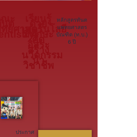
คณะ
เรียนรู้
หลักสูตรทันต
ันต
ด้วย
ทยศาสตร์
เทคโนโลยี
แพทยศาสตร
entistry)
มีทักษะ
บัณฑิต (ท.บ.)
คิด
6 ปี
อิสระ
สร้าง
นวัตกรรม
นำ
วิชาชีพ
ประกาศ