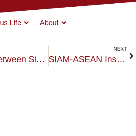
s Life
About
NEXT
MOU between Siam University and National Institute of Development
SIAM-ASEAN Institute – International Workshop 2015