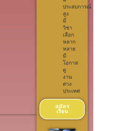
ประสบการณ์
สูง
มี
วิชา
เลือก
หลาก
หลาย
มี
โอกาส
ดู
งาน
ต่าง
ประเทศ
สมัคร
เรียน​