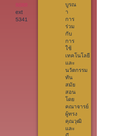
บูรณ
8088
า
ext
การ
5341
ร่วม
กับ
การ
ใช้
เทคโนโลยี
และ
นวัตกรรม
ทัน
สมัย
สอน
โดย
คณาจารย์
ผู้ทรง
คุณวุฒิ
และ
มี