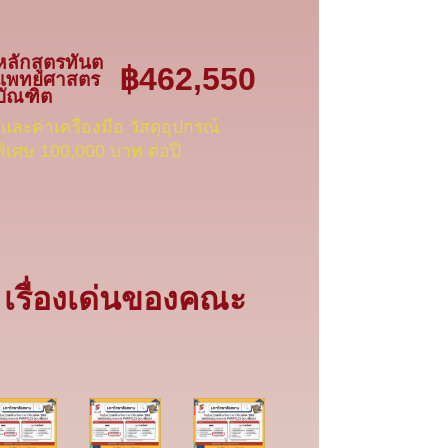
หลักสูตรทันต
฿462,550
แพทยศาสตร
บัณฑิต
*และค่าเครื่องมือ วัสดุอุปกรณ์
พิเศษ 100,000 บาท ต่อปี
เรื่องเด่นของคณะ