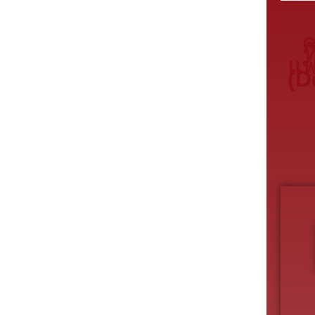
ท
แพ
(D