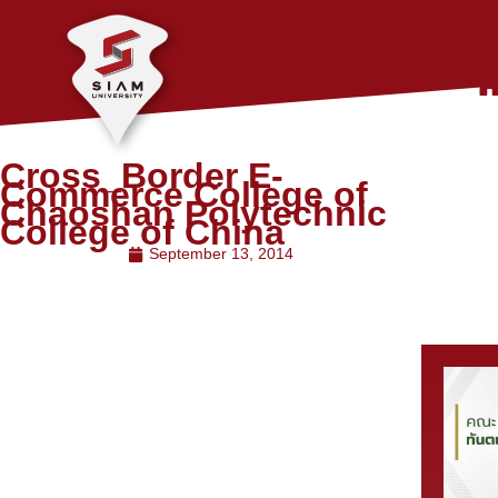
Cross_Border E-
Commerce College of
Chaoshan Polytechnic
College of China
September 13, 2014