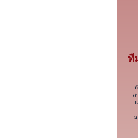
ท
ท
ส
แ
ส