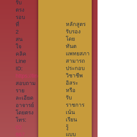
รับ
ตรง
รอบ
หลักสูตร
ที่
รับรอง
2
โดย
สน
ทันต
ใจ
แพทยสภา
คลิค
สามารถ
Line
ประกอบ
ID:
วิชาชีพ
https://line.me/R/ti/p/@594erfpt
อิสระ
สอบถาม
หรือ
ราย
รับ
ละเอียด
ราชการ
อาจารย์
เน้น
โดยตรง
เรียน
โทร:
รู้
02
แบบ
867