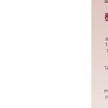
น
น
ใ
โด
P
(